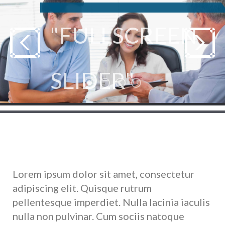
"FULLSCREEN
SLIDER"
- Display As Many Images As You Like
►
FIXED AND PARALLAX
Lorem ipsum dolor sit amet, consectetur
adipiscing elit. Quisque rutrum
pellentesque imperdiet. Nulla lacinia iaculis
nulla non pulvinar. Cum sociis natoque